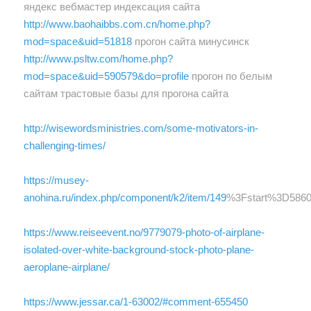
яндекс вебмастер индексация сайта
http://www.baohaibbs.com.cn/home.php?
mod=space&uid=51818
прогон сайта минусинск
http://www.psltw.com/home.php?
mod=space&uid=590579&do=profile
прогон по белым
сайтам трастовые базы для прогона сайта
http://wisewordsministries.com/some-motivators-in-
challenging-times/
https://musey-
anohina.ru/index.php/component/k2/item/149
%3Fstart%3D586
https://www.reiseevent.no/9779079-photo-of-airplane-
isolated-over-white-background-stock-photo-plane-
aeroplane-airplane/
https://www.jessar.ca/1-63002/#comment-655450