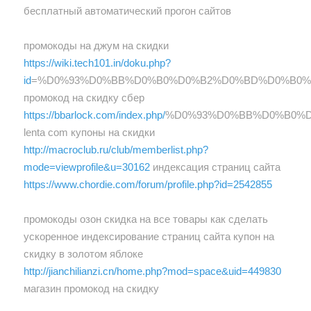
бесплатный автоматический прогон сайтов
промокоды на джум на скидки
https://wiki.tech101.in/doku.php?
id
=%D0%93%D0%BB%D0%B0%D0%B2%D0%BD%D0%B0%
промокод на скидку сбер
https://bbarlock.com/index.php/
%D0%93%D0%BB%D0%B0%
lenta com купоны на скидки
http://macroclub.ru/club/memberlist.php?
mode=viewprofile&u=30162
индексация страниц сайта
https://www.chordie.com/forum/profile.php?id=2542855
промокоды озон скидка на все товары как сделать
ускоренное индексирование страниц сайта купон на
скидку в золотом яблоке
http://jianchilianzi.cn/home.php?mod=space&uid=449830
магазин промокод на скидку