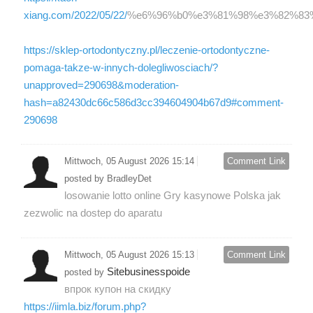
xiang.com/2022/05/22/
%e6%96%b0%e3%81%98%e3%82%83
https://sklep-ortodontyczny.pl/leczenie-ortodontyczne-
pomaga-takze-w-innych-dolegliwosciach/?
unapproved=290698&moderation-
hash=a82430dc66c586d3cc394604904b67d9#comment-
290698
Mittwoch, 05 August 2026 15:14
Comment Link
posted by BradleyDet
losowanie lotto online Gry kasynowe Polska jak
zezwolic na dostep do aparatu
Mittwoch, 05 August 2026 15:13
Comment Link
Sitebusinesspoide
posted by
впрок купон на скидку
https://iimla.biz/forum.php?