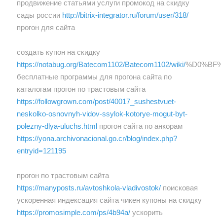
продвижение статьями услуги промокод на скидку
сады россии
http://bitrix-integrator.ru/forum/user/318/
прогон для сайта
создать купон на скидку
https://notabug.org/Batecom1102/Batecom1102/wiki/
%D0%BF
бесплатные программы для прогона сайта по
каталогам прогон по трастовым сайта
https://followgrown.com/post/40017_sushestvuet-
neskolko-osnovnyh-vidov-ssylok-kotorye-mogut-byt-
polezny-dlya-uluchs.html
прогон сайта по анкорам
https://yona.archivonacional.go.cr/blog/index.php?
entryid=121195
прогон по трастовым сайта
https://manyposts.ru/avtoshkola-vladivostok/
поисковая
ускоренная индексация сайта чикен купоны на скидку
https://promosimple.com/ps/4b94a/
ускорить