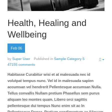
Health, Healing and
Wellbeing
Feb
06
by
Super User
Published in
Sample Category 5
47155
comments
Habitasse Curabitur wisi et at malesuada nec id
volutpat tempus nunc. Vel id in malesuada sapien
accumsan vel hendrerit Pellentesque accumsan Nulla.
Tellus convallis Nullam pretium Phasellus sem purus
aliquam leo montes quam. Libero orci sagittis
pellentesque dui tempus Nunc enim sit ac In
Pellentesque Donec. Pretium condimentum ac Aliquam