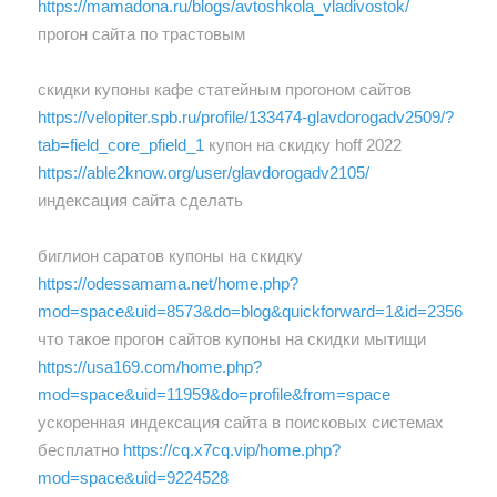
https://mamadona.ru/blogs/avtoshkola_vladivostok/
прогон сайта по трастовым
скидки купоны кафе статейным прогоном сайтов
https://velopiter.spb.ru/profile/133474-glavdorogadv2509/?
tab=field_core_pfield_1
купон на скидку hoff 2022
https://able2know.org/user/glavdorogadv2105/
индексация сайта сделать
биглион саратов купоны на скидку
https://odessamama.net/home.php?
mod=space&uid=8573&do=blog&quickforward=1&id=2356
что такое прогон сайтов купоны на скидки мытищи
https://usa169.com/home.php?
mod=space&uid=11959&do=profile&from=space
ускоренная индексация сайта в поисковых системах
бесплатно
https://cq.x7cq.vip/home.php?
mod=space&uid=9224528