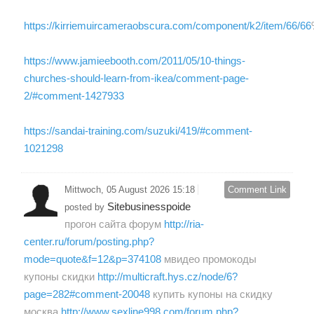
https://kirriemuircameraobscura.com/component/k2/item/66/66
https://www.jamieebooth.com/2011/05/10-things-
churches-should-learn-from-ikea/comment-page-
2/#comment-1427933
https://sandai-training.com/suzuki/419/#comment-
1021298
Mittwoch, 05 August 2026 15:18
Comment Link
Sitebusinesspoide
posted by
прогон сайта форум
http://ria-
center.ru/forum/posting.php?
mode=quote&f=12&p=374108
мвидео промокоды
купоны скидки
http://multicraft.hys.cz/node/6?
page=282#comment-20048
купить купоны на скидку
москва
http://www.sexline998.com/forum.php?