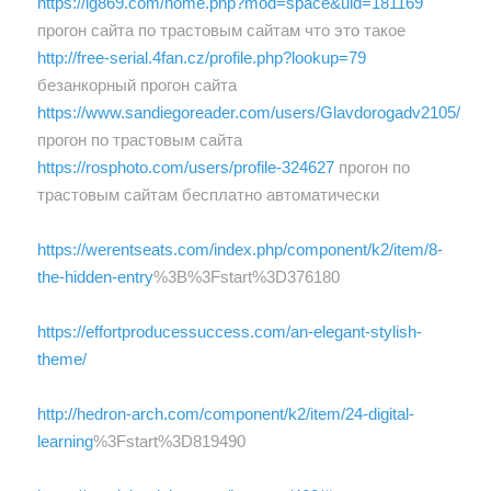
https://ig869.com/home.php?mod=space&uid=181169
прогон сайта по трастовым сайтам что это такое
http://free-serial.4fan.cz/profile.php?lookup=79
безанкорный прогон сайта
https://www.sandiegoreader.com/users/Glavdorogadv2105/
прогон по трастовым сайта
https://rosphoto.com/users/profile-324627
прогон по
трастовым сайтам бесплатно автоматически
https://werentseats.com/index.php/component/k2/item/8-
the-hidden-entry
%3B%3Fstart%3D376180
https://effortproducessuccess.com/an-elegant-stylish-
theme/
http://hedron-arch.com/component/k2/item/24-digital-
learning
%3Fstart%3D819490