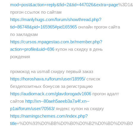
mod=post&action=reply&fid=2&tid=447026&extra=page
%3D1&
прогон ссылок по сайтам
https://manlyhugs.com/forum/showthread.php?
tid=86748&pid=165965#pid165965
онлайн прогон сайта
по закладкам
https://cursos.mpagestao.com.br/member.php?
action=profile&uid=696
купон на скидку в день
рождения
промокод на usmall скидку первый заказ
https://horoshava.ru/forum/user/18995/
список
бездепозитных бонусов за регистрацию
https://audiomack.com/glavdorogadv1606
прогон адалт
сайтов
http://xn--80aeh5aeeb3a7a4f.xn--
p1ai/forum/user/70563/
яндекс купон на скидку
https://namingschemes.com/index.php?
title
=%D0%93%D0%BB%D0%B0%D0%B2%D0%BD%D0%B0