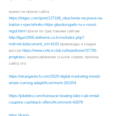
нужен ли прогон сайта
https://intgez.com/post/137168_obuchenie-na-prava-na-
traktor-i-spectehniku-https-glavdorogadv-ru-v-rossii-
regul.html
прогон по трастовыми сайтам
http://ligun2000.dothome.co.kr/xe/index.php?
mid=etc&document_srl=4143
промокоды и скидки
россия
https://www.celica-club.ru/board/user/37795-
progtrasc/
индексирование ссылок сервис прогона
сайта это
https://ekarigartech.com/2020-digital-marketing-trends-
whats-coming-adapt/#comment-261554
https://jobdeko.com/honnavar-boating-bike-cab-rental-
coupons-cashback-offers/#comment-42878
https://kaori-