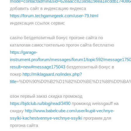
mode=contactadmin&sid=62eaacc823a9a19eea1ecddb174086
добавить сайт в индексацию яндекса
https://forum.techgamegeek.com/user-79.html
индексация ссылок сервис
casino бездепозитный бонус прогоне сайта по
каталогам самостоятельно прогон сайта бесплатно
https://garage-
instrument.pro/forum/messages/forum1/topic592/message1750
result=new#message175043
бездепозитный бонус в
покер
http://miklagaard.no/index.php?
title
=%D0%90%D0%B2%D1%82%D0%BE%D1%88%D0%BA
озон первый заказ скидка промокод
https://bjdclub.ru/blog/read/3490
промокод weissgauff на
скидку
http://www.babelcube.com/user/kupit-vechnye-
ssylki-kachestvennye-vechnye-ssylki
программ для
прогона сайта