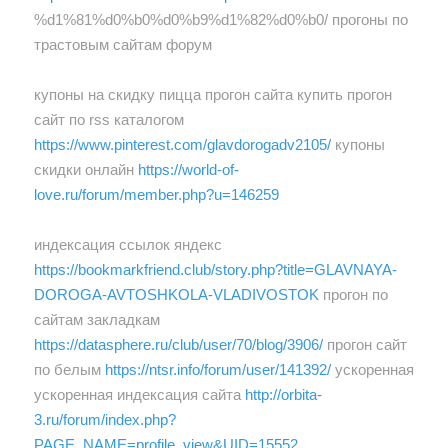
%d1%81%d0%b0%d0%b9%d1%82%d0%b0/ прогоны по
трастовым сайтам форум
купоны на скидку пицца прогон сайта купить прогон
сайт по rss каталогом
https://www.pinterest.com/glavdorogadv2105/
купоны
скидки онлайн
https://world-of-
love.ru/forum/member.php?u=146259
индексация ссылок яндекс
https://bookmarkfriend.club/story.php?title=GLAVNAYA-
DOROGA-AVTOSHKOLA-VLADIVOSTOK
прогон по
сайтам закладкам
https://datasphere.ru/club/user/70/blog/3906/
прогон сайт
по белым
https://ntsr.info/forum/user/141392/
ускоренная
ускоренная индексация сайта
http://orbita-
3.ru/forum/index.php?
PAGE_NAME=profile_view&UID=15552