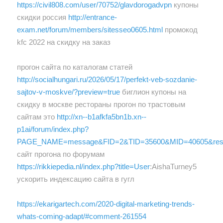
https://civil808.com/user/70752/glavdorogadvpn
купоны
скидки россия
http://entrance-
exam.net/forum/members/sitesseo0605.html
промокод
kfc 2022 на скидку на заказ
прогон сайта по каталогам статей
http://socialhungari.ru/2026/05/17/perfekt-veb-sozdanie-
sajtov-v-moskve/?preview=true
биглион купоны на
скидку в москве рестораны прогон по трастовым
сайтам это
http://xn--b1afkfa5bn1b.xn--
p1ai/forum/index.php?
PAGE_NAME=message&FID=2&TID=35600&MID=40605&resu
сайт прогона по форумам
https://rikkiepedia.nl/index.php?title=User
:AishaTurney5
ускорить индексацию сайта в гугл
https://ekarigartech.com/2020-digital-marketing-trends-
whats-coming-adapt/#comment-261554