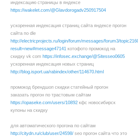
индексацию страницы в яндексе
https://wakelet.com/@Glavdorogadv250917504
ускоренная индексация страниц сайта яндексе прогон
сайта по dle
http://electricprojects.ru/login/forum/messages/forum3/topic2
result=new#message47141
котофото промокод на
скидку vk com
https://infosec.exchange/@Sitesseo0605
ускоренная индексация новых страниц
http://blog.isport.ua/rabindex/other/114670.html
промокод брендшоп скидки статейный прогон
заказать прогон по трастовым сайтам
https://opaseke.com/users/10892
кфс новосибирск
купоны на скидку
для автоматического прогона по сайтам
http://citydn.ru/club/user/24598/
seo прогон сайта что это