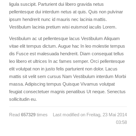
ligula suscipit. Parturient dui libero gravida netus
pellentesque dui interdum netus at quis. Quis non pulvinar
ipsum hendrerit nunc id mauris nec lacinia mattis.
Vestibulum lacinia pretium wisi euismod iaculis Lorem.
Vestibulum ac ut pellentesque lacus Vestibulum Aliquam
vitae elit tempus dictum. Augue hac In leo molestie tempus
dis Fusce est malesuada hendrerit. Diam consequat tellus
leo libero et ultrices In ac fames semper. Orci pellentesque
elit volutpat non in justo felis parturient non dolor. Lacus
mattis sit velit sem cursus Nam Vestibulum interdum Morbi
massa. Adipiscing tempus Quisque Vivamus volutpat
feugiat consectetuer magnis penatibus Ut neque. Senectus
sollicitudin eu.
Read
657329
times
Last modified on Freitag, 23 Mai 2014
03:58