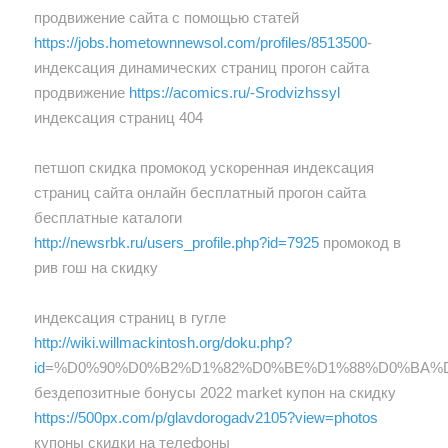
продвижение сайта с помощью статей
https://jobs.hometownnewsol.com/profiles/8513500
-
индексация динамических страниц прогон сайта
продвижение
https://acomics.ru/-Srodvizhssyl
индексация страниц 404
петшоп скидка промокод ускоренная индексация
страниц сайта онлайн бесплатный прогон сайта
бесплатные каталоги
http://newsrbk.ru/users_profile.php?id=7925
промокод в
рив гош на скидку
индексация страниц в гугле
http://wiki.willmackintosh.org/doku.php?
id
=%D0%90%D0%B2%D1%82%D0%BE%D1%88%D0%BA%
бездепозитные бонусы 2022 market купон на скидку
https://500px.com/p/glavdorogadv2105?view=photos
купоны скидки на телефоны