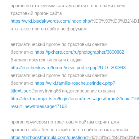
прогон по статейным сайтам сайты с прогонами схем
трастовый прогон сайта
https://wiki.bisdakwords.com/index.php/
%D0%90%D0%B2%D
что такое прогон сайта по форумам
автоматический прогон по трастовым сайтам
бесплатно
https://pxhere.com/ru/photographer/3800882
биглион иркутск купоны и скидки
http://eroshenkov.ru/forum/view_profile.php?UID=200943
автоматический прогон по трастовым сайтам
бесплатно
https://wiki.familie-rosche.de/index.php?
title=User
:DannyIrving66 индексирование страниц
http://electricprojects.ru/login/forum/messages/forum2/topic2
result=new#message47163
прогон хрумером по трастовым сайтам скрипт для
прогона сайта бесплатный прогон сайтов по каталогам
https://bizboostformula.com/question/
%d0%bf%d1%80%d0%b