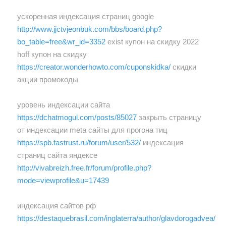
ускоренная индексация страниц google
http://www.jjctvjeonbuk.com/bbs/board.php?
bo_table=free&wr_id=3352
exist купон на скидку 2022
hoff купон на скидку
https://creator.wonderhowto.com/cuponskidka/
скидки
акции промокоды
уровень индексации сайта
https://dchatmogul.com/posts/85027
закрыть страницу
от индексации meta сайты для прогона тиц
https://spb.fastrust.ru/forum/user/532/
индексация
страниц сайта яндексе
http://vivabreizh.free.fr/forum/profile.php?
mode=viewprofile&u=17439
индексация сайтов рф
https://destaquebrasil.com/inglaterra/author/glavdorogadvea/