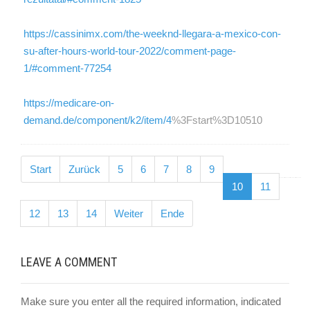
https://cassinimx.com/the-weeknd-llegara-a-mexico-con-
su-after-hours-world-tour-2022/comment-page-
1/#comment-77254
https://medicare-on-
demand.de/component/k2/item/4
%3Fstart%3D10510
Start
Zurück
5
6
7
8
9
10
11
12
13
14
Weiter
Ende
LEAVE A COMMENT
Make sure you enter all the required information, indicated