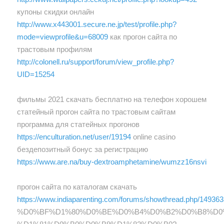
купоны скидки онлайн
http://www.x443001.secure.ne.jp/test/profile.php?
mode=viewprofile&u=68009
как прогон сайта по
трастовым профилям
http://colonell.ru/support/forum/view_profile.php?
UID=15254
фильмы 2021 скачать бесплатно на телефон хорошем
статейный прогон сайта по трастовым сайтам
программа для статейных прогонов
https://enculturation.net/user/19194
online casino
бездепозитный бонус за регистрацию
https://www.are.na/buy-dextroamphetamine/wumzz16nsvi
прогон сайта по каталогам скачать
https://www.indiaparenting.com/forums/showthread.php/149363
%D0%BF%D1%80%D0%BE%D0%B4%D0%B2%D0%B8%D0