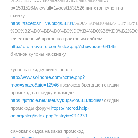
%D1%81%D0%B0%D0%B9%D1%82%D0%B0?
p=1531526&viewfull=1#post1531526 пит стоп купон на
скидку
https://facetoshi.live/blogs/3194/
%D0%B0%D0%B2%D1%82%
%D0%B2%D0%BB%D0%B0%D0%B4%D0%B8%D0%B2%D0
качественный прогон по трастовым сайтам
http://forum.eve-ru.com/index.php?showuser=64145
биглион купоны на скидку
купон на скидку видеошопер
http://www.soilhome.com/home.php?
mod=space&uid=12946
промокод брендшоп скидки
промокод на скидку в ламоде
https://jsfiddle.net/user/Vykupavto0311/fiddles/
скидки
промокоды форум
https://intered.help-
on.org/blog/index.php?entryid=214273
самокат скидка на заказ промокод