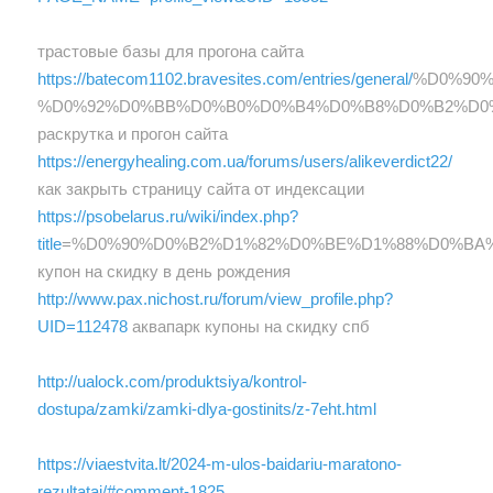
трастовые базы для прогона сайта
https://batecom1102.bravesites.com/entries/general/
%D0%90
%D0%92%D0%BB%D0%B0%D0%B4%D0%B8%D0%B2%D0
раскрутка и прогон сайта
https://energyhealing.com.ua/forums/users/alikeverdict22/
как закрыть страницу сайта от индексации
https://psobelarus.ru/wiki/index.php?
title
=%D0%90%D0%B2%D1%82%D0%BE%D1%88%D0%BA
купон на скидку в день рождения
http://www.pax.nichost.ru/forum/view_profile.php?
UID=112478
аквапарк купоны на скидку спб
http://ualock.com/produktsiya/kontrol-
dostupa/zamki/zamki-dlya-gostinits/z-7eht.html
https://viaestvita.lt/2024-m-ulos-baidariu-maratono-
rezultatai/#comment-1825