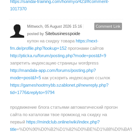
https://sandai-training.com/honmyo/423/#comment-
1017370
Mittwoch, 05 August 2026 15:16
Comment Link
Sitebusinesspoide
posted by
купон на скидку товара
https://next-
fm.de/profile.php?lookup=152
прогонами сайтов
http://pticka.ru/forum/posting.php?mode=post&f=9
запретить индексацию страницы wordpress
http://mandala-app.com/forums/posting.php?
mode=post&f=5
как ускорить индексацию ссылок
https://gameshootmybb.szablonet.pl/newreply.php?
tid=1776&replyto=9794
продвижение блога статьями автоматический прогон
сайта по каталогам твое промокод на скидку на
первый
https://mindclub.online/wiki/index.php?
title
=%D0%90%D0%B2%D1%82%D0%BE%D1%88%D0%BA