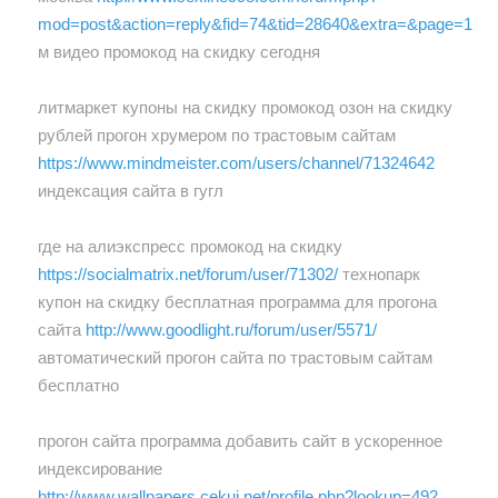
mod=post&action=reply&fid=74&tid=28640&extra=&page=1
м видео промокод на скидку сегодня
литмаркет купоны на скидку промокод озон на скидку
рублей прогон хрумером по трастовым сайтам
https://www.mindmeister.com/users/channel/71324642
индексация сайта в гугл
где на алиэкспресс промокод на скидку
https://socialmatrix.net/forum/user/71302/
технопарк
купон на скидку бесплатная программа для прогона
сайта
http://www.goodlight.ru/forum/user/5571/
автоматический прогон сайта по трастовым сайтам
бесплатно
прогон сайта программа добавить сайт в ускоренное
индексирование
http://www.wallpapers.cekuj.net/profile.php?lookup=492